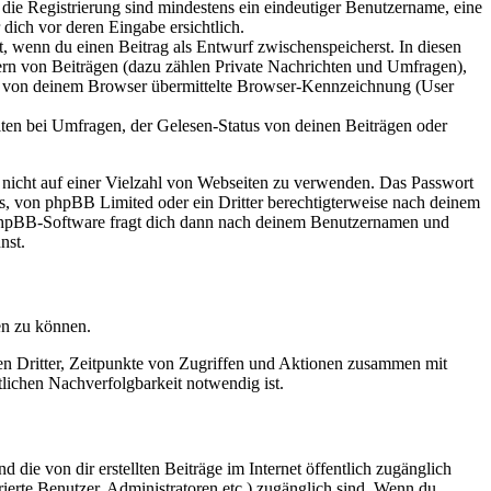
 die Registrierung sind mindestens ein eindeutiger Benutzername, eine
dich vor deren Eingabe ersichtlich.
lt, wenn du einen Beitrag als Entwurf zwischenspeicherst. In diesen
ern von Beiträgen (dazu zählen Private Nachrichten und Umfragen),
ie von deinem Browser übermittelte Browser-Kennzeichnung (User
ten bei Umfragen, der Gelesen-Status von deinen Beiträgen oder
t nicht auf einer Vielzahl von Webseiten zu verwenden. Das Passwort
rs, von phpBB Limited oder ein Dritter berechtigterweise nach deinem
e phpBB-Software fragt dich dann nach deinem Benutzernamen und
nst.
en zu können.
sen Dritter, Zeitpunkte von Zugriffen und Aktionen zusammen mit
lichen Nachverfolgbarkeit notwendig ist.
 die von dir erstellten Beiträge im Internet öffentlich zugänglich
rierte Benutzer, Administratoren etc.) zugänglich sind. Wenn du