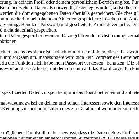
ierung, in deinem Profil oder deinem persönlichem Bereich angibst. Für
reiber weitere Daten als notwendig festgelegt wurden, so ist dies für 
 werden die dort eingegebenen Daten ebenfalls gespeichert. Gleiches gi
e wird weiterhin bei folgenden Aktionen gespeichert: Löschen und Änd
ktivierung, Benutzer-Passwort) und gescheiterte Anmeldeversuche. D
d nicht dauerhaft gespeichert.
eitere Daten gespeichert werden. Dazu gehören dein Abstimmungsverhal
nktionen.
ert, so dass es sicher ist. Jedoch wird dir empfohlen, dieses Passwor
it ihm sorgsam um. Insbesondere wird dich kein Vertreter des Betreibe
nst du die Funktion „Ich habe mein Passwort vergessen“ benutzen. Di
asswort an diese Adresse, mit dem du dann auf das Board zugreifen kan
r spezifizierten Daten zu speichern, um das Board betreiben und anbiet
ssenabwägung zwischen deinen und seinen Interessen sowie den Interes
-Kennung zu speichern, sofern dies zur Gefahrenabwehr oder zur recht
möglichen. Du bist dir daher bewusst, dass die Daten deines Profils und
mationen nur für einen eingeschränkten Nutzerkreis (z. B. andere regist