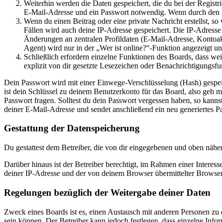
Weiterhin werden die Daten gespeichert, die du bei der Registr
E-Mail-Adresse und ein Passwort notwendig. Wenn durch den Bet
Wenn du einen Beitrag oder eine private Nachricht erstellst, so
Fällen wird auch deine IP-Adresse gespeichert. Die IP-Adress
Änderungen an zentralen Profildaten (E-Mail-Adresse, Kontoa
Agent) wird nur in der „Wer ist online?“-Funktion angezeigt un
Schließlich erfordern einzelne Funktionen des Boards, dass w
explizit von dir gesetzte Lesezeichen oder Benachrichtigungsfu
Dein Passwort wird mit einer Einwege-Verschlüsselung (Hash) gespeich
ist dein Schlüssel zu deinem Benutzerkonto für das Board, also geh m
Passwort fragen. Solltest du dein Passwort vergessen haben, so kan
deiner E-Mail-Adresse und sendet anschließend ein neu generiertes P
Gestattung der Datenspeicherung
Du gestattest dem Betreiber, die von dir eingegebenen und oben nähe
Darüber hinaus ist der Betreiber berechtigt, im Rahmen einer Intere
deiner IP-Adresse und der von deinem Browser übermittelter Browser
Regelungen bezüglich der Weitergabe deiner Daten
Zweck eines Boards ist es, einen Austausch mit anderen Personen zu er
sein können. Der Betreiber kann jedoch festlegen, dass einzelne Infor