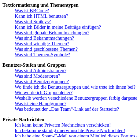
Textformatierung und Thementypen
Was ist BBCode?
Kann ich HTML benutzen?
Was sind Smileys?
Kann ich Bilder in meine Beiträge einfügen?
Was sind globale Bekanntmachungen?
Was sind Bekanntmachungen?
Was sind wichtige Themen?
Was sind geschlossene Themen?
Was sind Themen-Symbole?
Benutzer-Stufen und Gruppen
Was sind Administratoren?
Was sind Moderatoren?
Was sind Benutzergruppen?
Wo finde ich die Benutzergruppen und wie trete ich ihnen bei?
Wie werde ich Gruppenleiter?
Weshalb werden verschiedene Benutzergruppen farbig dargestel
Was ist eine Hauptgruppe?
Was bedeutet der „Das Team“-Link auf der Startseite?
Private Nachrichten
Ich kann keine Privaten Nachrichten verschicken!
Ich bekomme ständig unerwünschte Private Nachrichten!
Ich habe eine Spam-E-Mail von einem Mitglied dieses Forums e