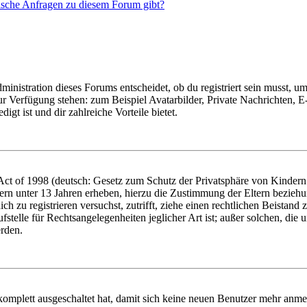
tische Anfragen zu diesem Forum gibt?
istration dieses Forums entscheidet, ob du registriert sein musst, um Be
zur Verfügung stehen: zum Beispiel Avatarbilder, Private Nachrichten, 
igt ist und dir zahlreiche Vorteile bietet.
t of 1998 (deutsch: Gesetz zum Schutz der Privatsphäre von Kindern i
ern unter 13 Jahren erheben, hierzu die Zustimmung der Eltern bezieh
dich zu registrieren versuchst, zutrifft, ziehe einen rechtlichen Beista
stelle für Rechtsangelegenheiten jeglicher Art ist; außer solchen, die
erden.
 komplett ausgeschaltet hat, damit sich keine neuen Benutzer mehr anm