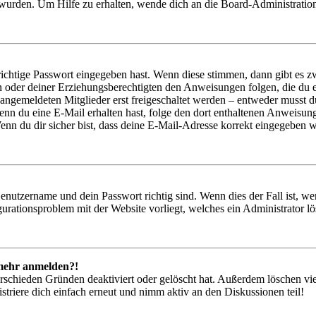
 wurden. Um Hilfe zu erhalten, wende dich an die Board-Administratio
richtige Passwort eingegeben hast. Wenn diese stimmen, dann gibt es
ern oder deiner Erziehungsberechtigten den Anweisungen folgen, die du e
 angemeldeten Mitglieder erst freigeschaltet werden – entweder musst du
. Wenn du eine E-Mail erhalten hast, folge den dort enthaltenen Anweis
nn du dir sicher bist, dass deine E-Mail-Adresse korrekt eingegeben w
Benutzername und dein Passwort richtig sind. Wenn dies der Fall ist, w
igurationsproblem mit der Website vorliegt, welches ein Administrator l
t mehr anmelden?!
rschieden Gründen deaktiviert oder gelöscht hat. Außerdem löschen vie
triere dich einfach erneut und nimm aktiv an den Diskussionen teil!